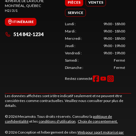
4398 RUE DE LA ROCHE
PIÈCES
VENTES
MONTRÉAL
, QUÉBEC
H2J 3J1
SERVICE
ITINÉRAIRE
Lundi
:
9h00 - 18h00
Mardi
:
9h00 - 18h00
514 842-1234
Mercredi
:
9h00 - 18h00
Jeudi
:
9h00 - 19h00
Vendredi
:
9h00 - 19h00
Samedi
:
Fermé
Dimanche
:
Fermé
Restez connecté
Les données affichées sont à titre indicatif seulement et ne peuvent être
considérées comme contractuelles. Veuillez nous consulter pour plus de
détails.
© 2026 Mecamoto. Tous droits réservés. Consultez la
politique de
confidentialité
et les
conditions d'utilisation
.
Choix de consentement.
© 2026 Conception et hébergement de sites
Web pour sport motorisé par