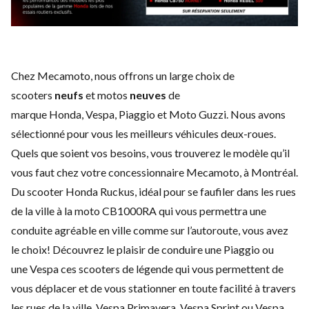
Chez Mecamoto, nous offrons un large choix de
scooters
neufs
et motos
neuves
de
marque
Honda
,
Vespa
,
Piaggio
et
Moto Guzzi
. Nous avons
sélectionné pour vous les meilleurs véhicules deux-roues.
Quels que soient vos besoins, vous trouverez le modèle qu’il
vous faut chez votre concessionnaire Mecamoto, à Montréal.
Du scooter Honda Ruckus, idéal pour se faufiler dans les rues
de la ville à la moto CB1000RA qui vous permettra une
conduite agréable en ville comme sur l’autoroute, vous avez
le choix! Découvrez le plaisir de conduire une
Piaggio
ou
une
Vespa
ces scooters de légende qui vous permettent de
vous déplacer et de vous stationner en toute facilité à travers
les rues de la ville. Vespa Primavera, Vespa Sprint ou Vespa