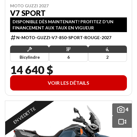
MOTO GUZZI 2027
V7 SPORT
DISPONIBLE DÈS MAINTENANT! PROFITEZ D'UN
FINANCEMENT AUX TAUX EN VIGUEUR
N-MOTO-GUZZI-V7-850-SPORT-ROUGE-2027
Bicylindre
6
2
14 640 $
VOIR LES DÉTAILS
EN VEDETTE
4