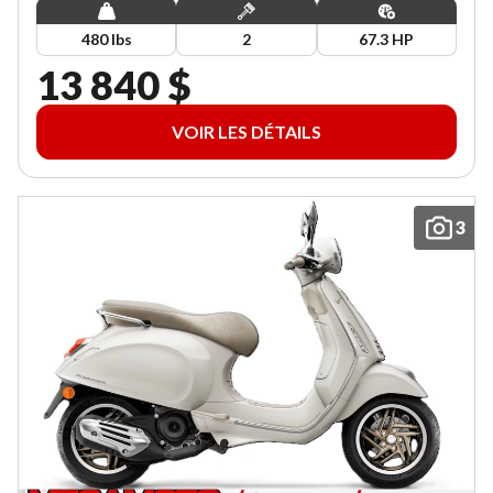
480 lbs
2
67.3 HP
13 840 $
VOIR LES DÉTAILS
3