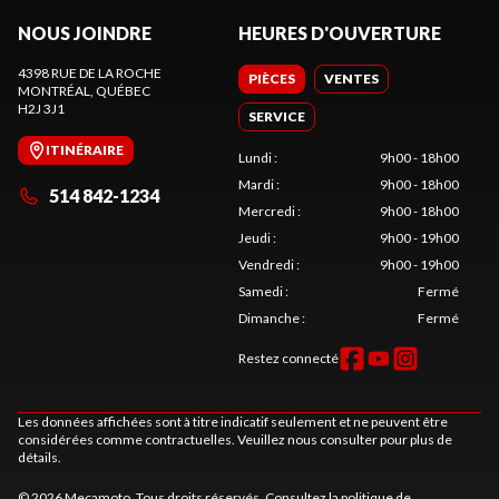
NOUS JOINDRE
HEURES D'OUVERTURE
4398 RUE DE LA ROCHE
PIÈCES
VENTES
MONTRÉAL
, QUÉBEC
H2J 3J1
SERVICE
ITINÉRAIRE
Lundi
:
9h00 - 18h00
Mardi
:
9h00 - 18h00
514 842-1234
Mercredi
:
9h00 - 18h00
Jeudi
:
9h00 - 19h00
Vendredi
:
9h00 - 19h00
Samedi
:
Fermé
Dimanche
:
Fermé
Restez connecté
Les données affichées sont à titre indicatif seulement et ne peuvent être
considérées comme contractuelles. Veuillez nous consulter pour plus de
détails.
© 2026 Mecamoto. Tous droits réservés. Consultez la
politique de