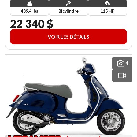
489.4 lbs
Bicylindre
115 HP
22 340 $
VOIR LES DÉTAILS
4