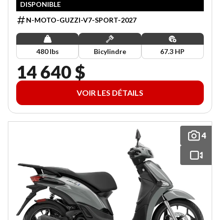
DISPONIBLE
N-MOTO-GUZZI-V7-SPORT-2027
480 lbs
Bicylindre
67.3 HP
14 640 $
VOIR LES DÉTAILS
4