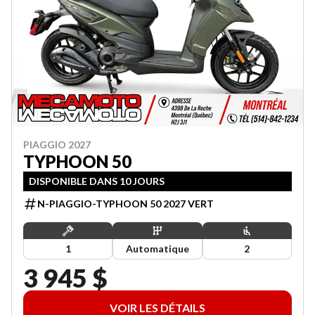
PIAGGIO 2027
TYPHOON 50
DISPONIBLE DANS 10 JOURS
N-PIAGGIO-TYPHOON 50 2027 VERT
1
Automatique
2
3 945 $
VOIR LES DÉTAILS