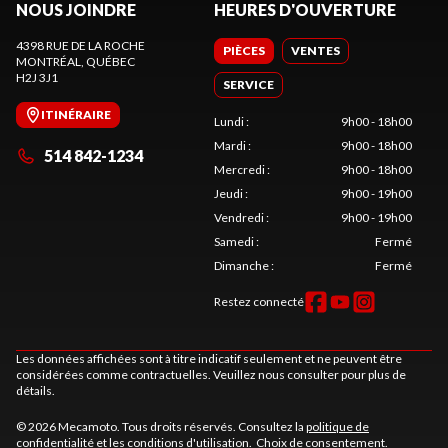
NOUS JOINDRE
HEURES D'OUVERTURE
4398 RUE DE LA ROCHE
PIÈCES
VENTES
MONTRÉAL
, QUÉBEC
H2J 3J1
SERVICE
ITINÉRAIRE
Lundi
:
9h00 - 18h00
Mardi
:
9h00 - 18h00
514 842-1234
Mercredi
:
9h00 - 18h00
Jeudi
:
9h00 - 19h00
Vendredi
:
9h00 - 19h00
Samedi
:
Fermé
Dimanche
:
Fermé
Restez connecté
Les données affichées sont à titre indicatif seulement et ne peuvent être
considérées comme contractuelles. Veuillez nous consulter pour plus de
détails.
© 2026 Mecamoto. Tous droits réservés. Consultez la
politique de
confidentialité
et les
conditions d'utilisation
.
Choix de consentement.