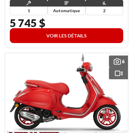
1
Automatique
2
5 745 $
VOIR LES DÉTAILS
6