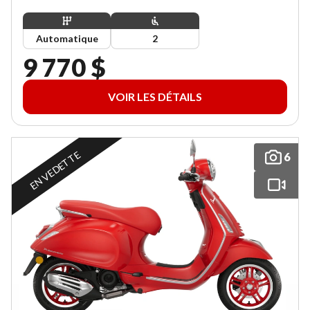
Automatique
2
9 770 $
VOIR LES DÉTAILS
EN VEDETTE
6